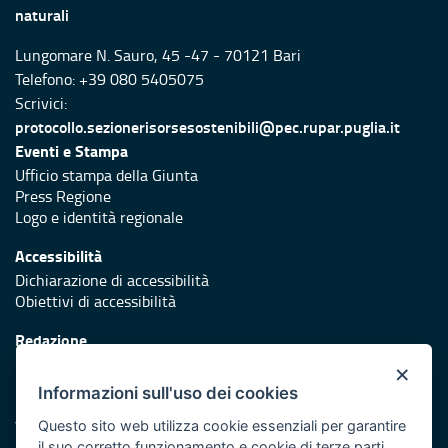
naturali
Lungomare N. Sauro, 45 -47 - 70121 Bari
Telefono: +39 080 5405075
Scrivici:
protocollo.sezionerisorsesostenibili@pec.rupar.puglia.it
Eventi e Stampa
Ufficio stampa della Giunta
Press Regione
Logo e identità regionale
Accessibilità
Dichiarazione di accessibilità
Obiettivi di accessibilità
Redazione
Responsabili di pubblicazione
×
Informazioni sull'uso dei cookies
Protezione civile
Vai al sito di Protezione Civile Puglia
Questo sito web utilizza cookie essenziali per garantire
il suo corretto funzionamento e cookie di terze parti