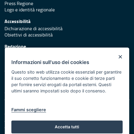
Press Regione
Logo e identità regionale
Accessibilità
Dichiarazione di accessibilità
Obiettivi di accessibilità
Redazione
Responsabili di pubblicazione
×
Informazioni sull'uso dei cookies
Protezione civile
Vai al sito di Protezione Civile Puglia
Questo sito web utilizza cookie essenziali per garantire
il suo corretto funzionamento e cookie di terze parti
Iniziativa finanziata con risorse del POR Puglia 2014/2020 -
per fornire servizi erogati da portali esterni. Questi
Asse XI
ultimi saranno impostati solo dopo il consenso.
Note legali
Fammi scegliere
Cookie e privacy
Amministrazione trasparente
Atti di notifica
Accetta tutti
Feed RSS