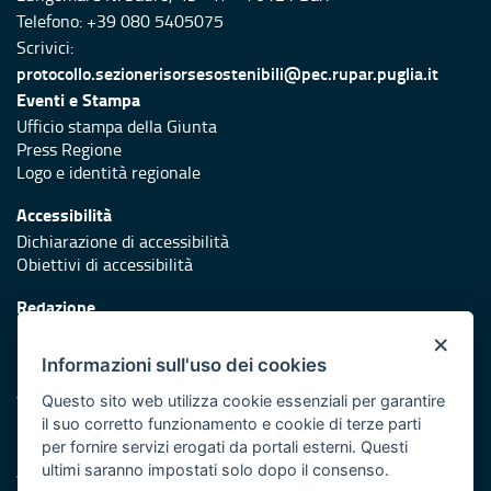
Telefono: +39 080 5405075
Scrivici:
protocollo.sezionerisorsesostenibili@pec.rupar.puglia.it
Eventi e Stampa
Ufficio stampa della Giunta
Press Regione
Logo e identità regionale
Accessibilità
Dichiarazione di accessibilità
Obiettivi di accessibilità
Redazione
Responsabili di pubblicazione
×
Informazioni sull'uso dei cookies
Protezione civile
Vai al sito di Protezione Civile Puglia
Questo sito web utilizza cookie essenziali per garantire
il suo corretto funzionamento e cookie di terze parti
Iniziativa finanziata con risorse del POR Puglia 2014/2020 -
per fornire servizi erogati da portali esterni. Questi
Asse XI
ultimi saranno impostati solo dopo il consenso.