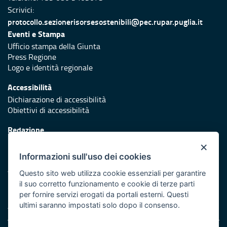
Scrivici:
protocollo.sezionerisorsesostenibili@pec.rupar.puglia.it
Eventi e Stampa
Ufficio stampa della Giunta
Press Regione
Logo e identità regionale
Accessibilità
Dichiarazione di accessibilità
Obiettivi di accessibilità
Redazione
Responsabili di pubblicazione
×
Informazioni sull'uso dei cookies
Protezione civile
Vai al sito di Protezione Civile Puglia
Questo sito web utilizza cookie essenziali per garantire
il suo corretto funzionamento e cookie di terze parti
Iniziativa finanziata con risorse del POR Puglia 2014/2020 -
per fornire servizi erogati da portali esterni. Questi
Asse XI
ultimi saranno impostati solo dopo il consenso.