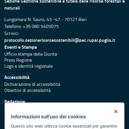
Sezione Gestione sostenibile e tutela delle risorse forestali e
naturali
Lungomare N. Sauro, 45 -47 - 70121 Bari
Telefono: +39 080 5405075
Scrivici:
protocollo.sezionerisorsesostenibili@pec.rupar.puglia.it
Eventi e Stampa
Ufficio stampa della Giunta
Press Regione
Logo e identità regionale
Accessibilità
Dichiarazione di accessibilità
Obiettivi di accessibilità
Redazione
Responsabili di pubblicazione
×
Informazioni sull'uso dei cookies
Protezione civile
Vai al sito di Protezione Civile Puglia
Questo sito web utilizza cookie essenziali per garantire