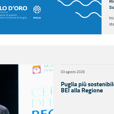
Ri
So
In
st
"R
03 agosto 2026
Puglia più sostenibil
BEI alla Regione