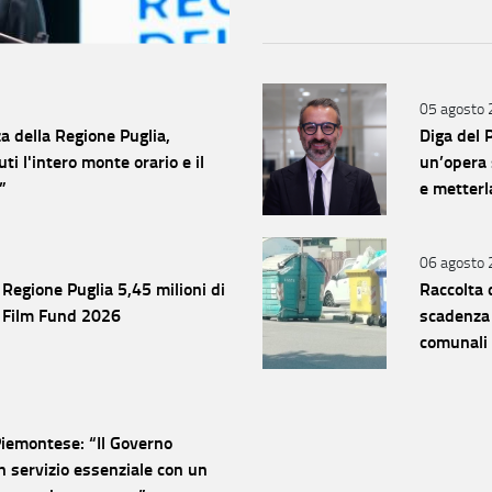
05 agosto
za della Regione Puglia,
Diga del 
ti l'intero monte orario e il
un’opera 
”
e metterl
06 agosto
 Regione Puglia 5,45 milioni di
Raccolta 
lia Film Fund 2026
scadenza 
comunali d
destinato
Piemontese: “Il Governo
n servizio essenziale con un