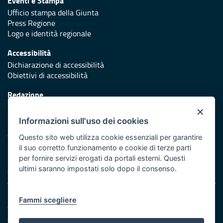
Eventi e Stampa
Ufficio stampa della Giunta
Press Regione
Logo e identità regionale
Accessibilità
Dichiarazione di accessibilità
Obiettivi di accessibilità
Redazione
Responsabili di pubblicazione
×
Informazioni sull'uso dei cookies
Protezione civile
Vai al sito di Protezione Civile Puglia
Questo sito web utilizza cookie essenziali per garantire
il suo corretto funzionamento e cookie di terze parti
Iniziativa finanziata con risorse del POR Puglia 2014/2020 -
per fornire servizi erogati da portali esterni. Questi
Asse XI
ultimi saranno impostati solo dopo il consenso.
Note legali
Fammi scegliere
Cookie e privacy
Amministrazione trasparente