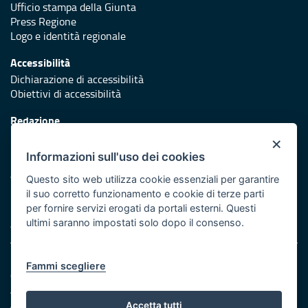
Ufficio stampa della Giunta
Press Regione
Logo e identità regionale
Accessibilità
Dichiarazione di accessibilità
Obiettivi di accessibilità
Redazione
Responsabili di pubblicazione
×
Informazioni sull'uso dei cookies
Protezione civile
Vai al sito di Protezione Civile Puglia
Questo sito web utilizza cookie essenziali per garantire
il suo corretto funzionamento e cookie di terze parti
Iniziativa finanziata con risorse del POR Puglia 2014/2020 -
per fornire servizi erogati da portali esterni. Questi
Asse XI
ultimi saranno impostati solo dopo il consenso.
Note legali
Fammi scegliere
Cookie e privacy
Amministrazione trasparente
Atti di notifica
Accetta tutti