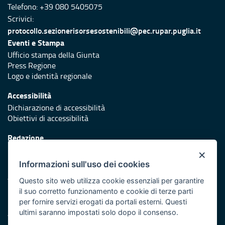
Telefono: +39 080 5405075
Scrivici:
protocollo.sezionerisorsesostenibili@pec.rupar.puglia.it
Eventi e Stampa
Ufficio stampa della Giunta
Press Regione
Logo e identità regionale
Accessibilità
Dichiarazione di accessibilità
Obiettivi di accessibilità
Redazione
Responsabili di pubblicazione
×
Informazioni sull'uso dei cookies
Protezione civile
Vai al sito di Protezione Civile Puglia
Questo sito web utilizza cookie essenziali per garantire
il suo corretto funzionamento e cookie di terze parti
Iniziativa finanziata con risorse del POR Puglia 2014/2020 -
per fornire servizi erogati da portali esterni. Questi
Asse XI
ultimi saranno impostati solo dopo il consenso.