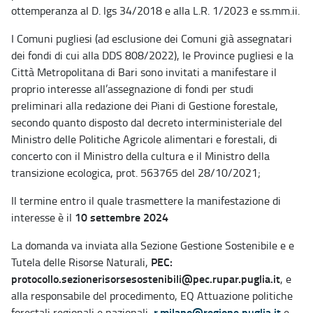
ottemperanza al D. lgs 34/2018 e alla L.R. 1/2023 e ss.mm.ii.
I Comuni pugliesi (ad esclusione dei Comuni già assegnatari
dei fondi di cui alla DDS 808/2022), le Province pugliesi e la
Città Metropolitana di Bari sono invitati a manifestare il
proprio interesse all’assegnazione di fondi per studi
preliminari alla redazione dei Piani di Gestione forestale,
secondo quanto disposto dal decreto interministeriale del
Ministro delle Politiche Agricole alimentari e forestali, di
concerto con il Ministro della cultura e il Ministro della
transizione ecologica, prot. 563765 del 28/10/2021;
Il termine entro il quale trasmettere la manifestazione di
10 settembre 2024
interesse è il
La domanda va
inviata alla Sezione Gestione Sostenibile e e
PEC:
Tutela delle Risorse Naturali,
protocollo.sezionerisorsesostenibili@pec.rupar.puglia.it
, e
alla responsabile del procedimento, EQ Attuazione politiche
r.milano@regione.puglia.it
forestali regionali e nazionali,
e