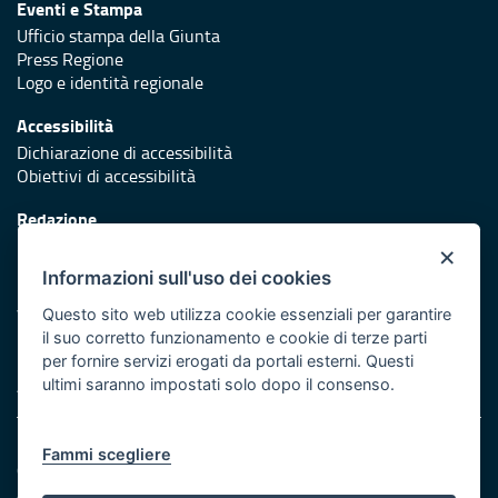
Eventi e Stampa
Ufficio stampa della Giunta
Press Regione
Logo e identità regionale
Accessibilità
Dichiarazione di accessibilità
Obiettivi di accessibilità
Redazione
Responsabili di pubblicazione
×
Informazioni sull'uso dei cookies
Protezione civile
Vai al sito di Protezione Civile Puglia
Questo sito web utilizza cookie essenziali per garantire
il suo corretto funzionamento e cookie di terze parti
Iniziativa finanziata con risorse del POR Puglia 2014/2020 -
per fornire servizi erogati da portali esterni. Questi
Asse XI
ultimi saranno impostati solo dopo il consenso.
Note legali
Fammi scegliere
Cookie e privacy
Amministrazione trasparente