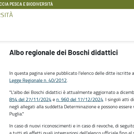
CIA PESCA E BIODIVERSITÀ
RSITÀ
Albo regionale dei Boschi didattici
In questa pagina viene pubblicato l'elenco delle ditte iscritte a
Legge Regionale n. 40/2012
.
"L'albo dei Boschi didattici è attualmente aggiornato a dicem
854 del 27/11/2024
e
n. 960 del 17/12/2024
. I singoli atti
negli allegati alla suddetta Determinazione e possono essere v
Puglia."
In caso di nuovi riconoscimenti e in caso di revoche, di seguit
a tutti gli effetti quali integrazioni dell'elenco ufficiale fino