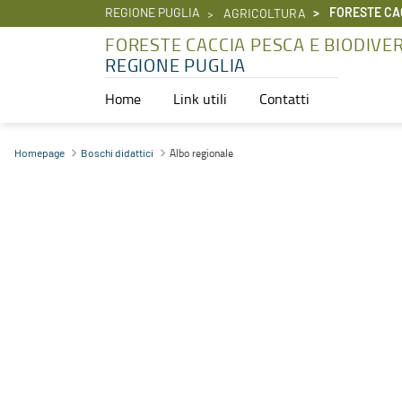
REGIONE PUGLIA
FORESTE CAC
AGRICOLTURA
FORESTE CACCIA PESCA E BIODIVE
REGIONE PUGLIA
Home
Link utili
Contatti
Albo regionale - Foreste caccia pesca e biodiversità
Albo regionale
Homepage
Boschi didattici