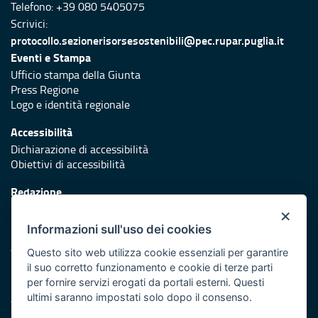
Telefono: +39 080 5405075
Scrivici:
protocollo.sezionerisorsesostenibili@pec.rupar.puglia.it
Eventi e Stampa
Ufficio stampa della Giunta
Press Regione
Logo e identità regionale
Accessibilità
Dichiarazione di accessibilità
Obiettivi di accessibilità
Redazione
Responsabili di pubblicazione
×
Informazioni sull'uso dei cookies
Protezione civile
Vai al sito di Protezione Civile Puglia
Questo sito web utilizza cookie essenziali per garantire
il suo corretto funzionamento e cookie di terze parti
Iniziativa finanziata con risorse del POR Puglia 2014/2020 -
per fornire servizi erogati da portali esterni. Questi
Asse XI
ultimi saranno impostati solo dopo il consenso.