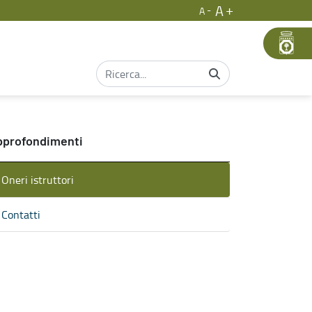
A
A
pprofondimenti
Oneri istruttori
Contatti