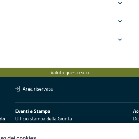
Valuta questo sito
Area riservata
Eventi e Stampa
Ac
ela
Ufficio stampa della Giunta
Di
Press Regione
Obi
Logo e identità regionale
uso dei cookies