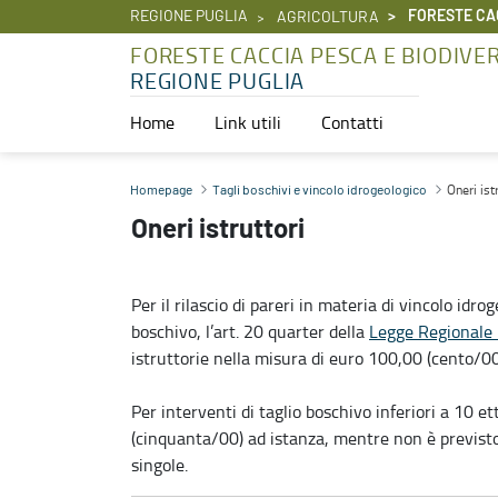
REGIONE PUGLIA
FORESTE CAC
AGRICOLTURA
FORESTE CACCIA PESCA E BIODIVE
REGIONE PUGLIA
Home
Link utili
Contatti
Oneri istruttori - Foreste caccia pesca e biodiversità
Oneri ist
Homepage
Tagli boschivi e vincolo idrogeologico
Oneri istruttori
Per il rilascio di pareri in materia di vincolo idro
boschivo, l’art. 20 quarter della
Legge Regionale
istruttorie nella misura di euro 100,00 (cento/00
Per interventi di taglio boschivo inferiori a 10 e
(cinquanta/00) ad istanza, mentre non è previsto
singole.