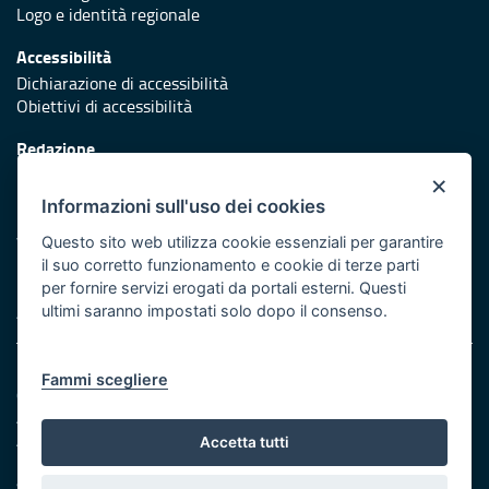
Logo e identità regionale
Accessibilità
Dichiarazione di accessibilità
Obiettivi di accessibilità
Redazione
Responsabili di pubblicazione
×
Informazioni sull'uso dei cookies
Protezione civile
Vai al sito di Protezione Civile Puglia
Questo sito web utilizza cookie essenziali per garantire
il suo corretto funzionamento e cookie di terze parti
Iniziativa finanziata con risorse del POR Puglia 2014/2020 -
per fornire servizi erogati da portali esterni. Questi
Asse XI
ultimi saranno impostati solo dopo il consenso.
Note legali
Fammi scegliere
Cookie e privacy
Amministrazione trasparente
Atti di notifica
Accetta tutti
Feed RSS
Servizi Intranet