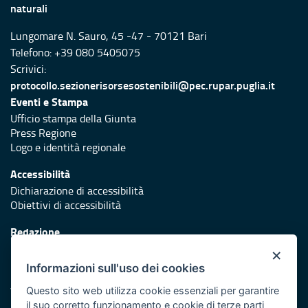
naturali
Lungomare N. Sauro, 45 -47 - 70121 Bari
Telefono: +39 080 5405075
Scrivici:
protocollo.sezionerisorsesostenibili@pec.rupar.puglia.it
Eventi e Stampa
Ufficio stampa della Giunta
Press Regione
Logo e identità regionale
Accessibilità
Dichiarazione di accessibilità
Obiettivi di accessibilità
Redazione
Responsabili di pubblicazione
×
Informazioni sull'uso dei cookies
Protezione civile
Vai al sito di Protezione Civile Puglia
Questo sito web utilizza cookie essenziali per garantire
il suo corretto funzionamento e cookie di terze parti