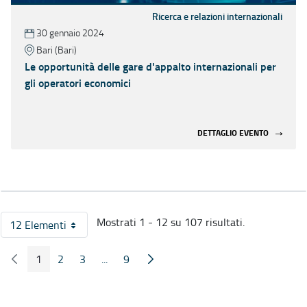
Ricerca e relazioni internazionali
30 gennaio 2024
Bari (Bari)
Le opportunità delle gare d'appalto internazionali per
gli operatori economici
DETTAGLIO EVENTO
Mostrati 1 - 12 su 107 risultati.
12 Elementi
Per pagina
1
2
3
...
9
Pagina Precedente
Pagina Seguente
Pagina
Pagina
Pagina
Pagine intermedie
Pagina