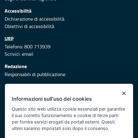
Accessibilità
Dichiarazione di accessibilità
Obiettivi di accessibilità
URP
Telefono: 800 713939
Scrivici:
email
Redazione
Responsabili di pubblicazione
Protezione civile
×
Vai al sito di Protezione Civile Puglia
Informazioni sull'uso dei cookies
Iniziativa finanziata con risorse del POR Puglia 2014/2020 -
Questo sito web utilizza cookie essenziali per garantire
Asse XI
il suo corretto funzionamento e cookie di terze parti
per fornire servizi erogati da portali esterni. Questi
ultimi saranno impostati solo dopo il consenso.
Note legali