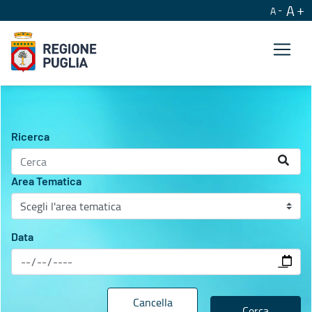
A
A
Agenda istituzionale
Ricerca
Area Tematica
Data
Cancella
Cerca